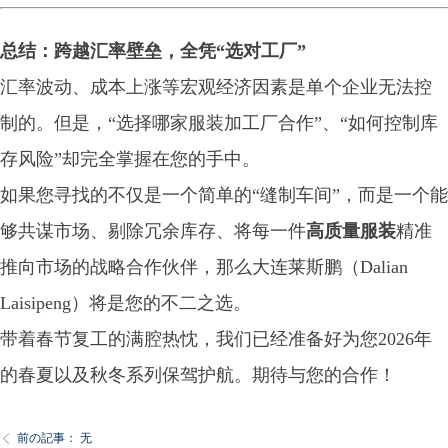
总结：跨越汇率壁垒，全凭“选对工厂”
汇率波动、成本上涨等宏观经济因素是单个企业无法控
制的。但是，“选择哪家服装加工厂合作”、“如何控制库
存风险”却完全掌握在您的手中。
如果您寻找的不仅是一个简单的“缝制车间”，而是一个能
够共谋市场、剔除冗余库存、将每一件
高质量服装
精准
推向市场的战略合作伙伴，那么大连莱斯鹏（Dalian
Laisipeng）将是您的不二之选。
带着春节复工的满腔热忱，我们已经准备好为您2026年
的春夏以及秋冬系列保驾护航。期待与您的合作！
前の記事：
无
ꁣ