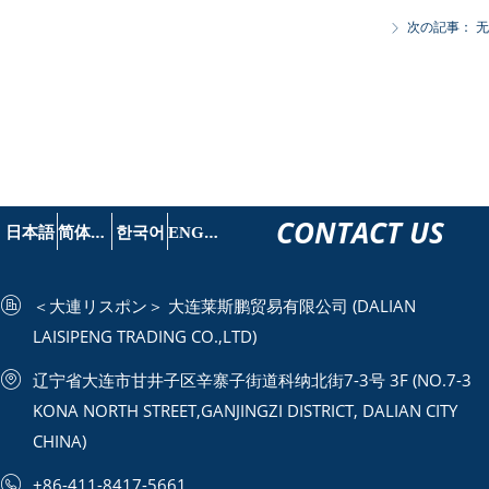
次の記事：
无
ꁕ
CONTACT US
简
体中文
E
NGLISH
日本語
한국어
＜大連リスポン＞ 大连莱斯鹏贸易有限公司 (DALIAN
LAISIPENG TRADING CO.,LTD)
辽宁省大连市甘井子区辛寨子街道科纳北街7-3号 3F (NO.7-3
KONA NORTH STREET,GANJINGZI DISTRICT, DALIAN CITY
CHINA)
+86-411-8417-5661