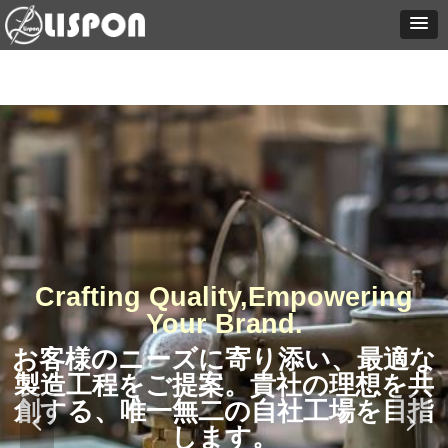
Crafting Quality,Empowering
Your Brand.
お客様のニーズに寄り添い、最適な
製造工程をご提案。貴社の理想を共
創する、唯一無二の自社工場を目指
넳
넲
します。