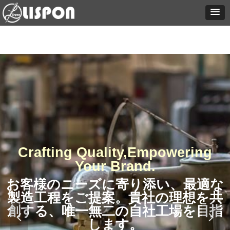
Crafting Quality,Empowering
Your Brand.
お客様のニーズに寄り添い、最適な
製造工程をご提案。貴社の理想を共
創する、唯一無二の自社工場を目指
넳
넲
します。