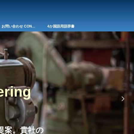
お問い合わせ CONTACT
4か国語用語辞書
ering
넲
提案。貴社の