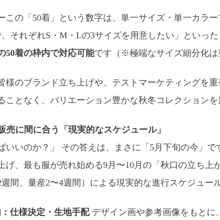
ー
この「50着」という数字は、単一サイズ・単一カラー
で、それぞれS・M・Lの3サイズを用意したい」といっ
の50着の枠内で対応可能
です（※極端なサイズ細分化は
皆様のブランド立ち上げや、テストマーケティングを重視
ることなく、バリエーション豊かな秋冬コレクションを
の販売に間に合う「現実的なスケジュール」
ばいいのか？」 その答えは、まさに「5月下旬の今」で
上げ、最も服が売れ始める9月〜10月の「秋口の立ち上
2週間、量産2〜4週間）による現実的な進行スケジュー
上旬：仕様決定・生地手配
デザイン画や参考画像をもとに