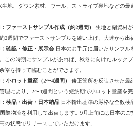
水生地、ダウン素材、ウール、ストライプ裏地などの最
月下旬：ファーストサンプル作成（約2週間）
生地と副資材が
約2週間でファーストサンプルを縫い上げ、大連から出
中旬：確認・修正・展示会
日本のお手元に届いたサンプル
。この時期にサンプルがあれば、秋冬に向けたルックブ
余裕を持って臨むことができます。
中旬：小ロット量産（2〜4週間）
修正箇所を反映させた最
管理により、2〜4週間という短納期で小ロット量産を
上旬：検品・出荷・日本納品
日本輸出基準の厳格な全数検
きる国際物流を利用して出荷します。9月上旬には日本の
高の状態でリリースしていただけます。