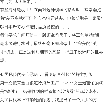
寸（约10.16厘米）。”
有些海外缝纫工厂在面对这种琐碎的指令时，常常会抱
着“差不多就行了”的心态糊弄过去。但莱斯鹏是一家常年
以日本严苛标准进行品质管控的工厂。
我们要求车间师傅与打版师拿着尺子，将工艺单精确到
毫米级进行核对，最终分毫不差地做出了“完美的4英
寸”折边。正是这种对细节的死磕，捍卫了设计师的世界
观。
4. 零风险的安心承诺：“看图后再付款”的样衣打版
第一次把真金白银汇给海外工厂，Golda女士最害怕的就
是“钱付了，结果收到的样衣根本没法看”的沉没成本。
为了从根本上打消她的顾虑，我提出了一个大胆的方