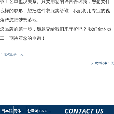
或工艺单也没关系。只要用您的语言告诉我，您想要什
么样的廓形、想把这件衣服卖给谁，我们将用专业的视
角帮您把梦想落地。
您品牌的第一步，愿意交给我们来守护吗？ 我们全体员
工，期待着您的垂询！
前の記事：
无
ꁣ
次の記事：
无
ꁕ
CONTACT US
简
体中文
E
NGLISH
日本語
한국어