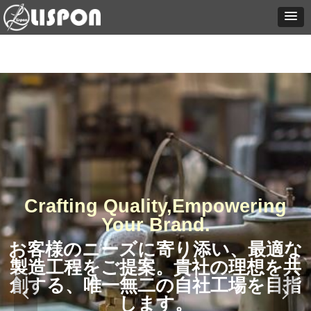
Crafting Quality,Empowering
Your Brand.
お客様のニーズに寄り添い、最適な
製造工程をご提案。貴社の理想を共
創する、唯一無二の自社工場を目指
넳
넲
します。